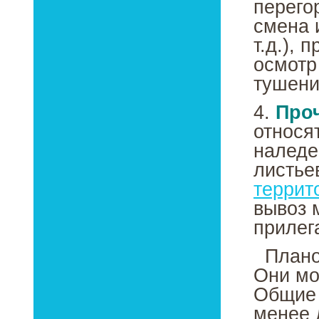
перего
смена 
т.д.),
осмотр
тушени
4.
Про
относя
наледе
листье
террит
вывоз 
прилег
Планов
Они мо
Общие 
менее д