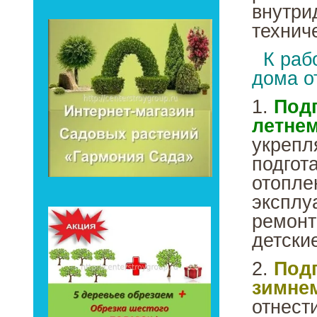
внутри
технич
К раб
дома о
1.
Подг
летнем
укрепл
подгот
отопле
эксплу
ремонт
детски
2.
Подг
зимнем
отнест