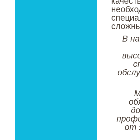
качест
необхо
специа
сложны
В на
выс
с
обсл
М
об
до
профи
от 