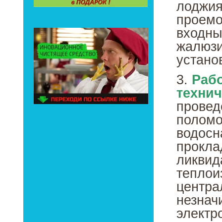
лоджия
проемо
входны
жалюзи
устано
3.
Раб
технич
провед
поломо
водосн
прокла
ликвид
теплои
центра
незнач
электр