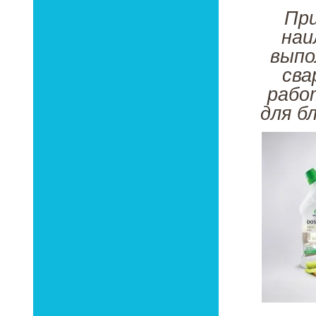
При
наи
выпо
сва
рабо
для б