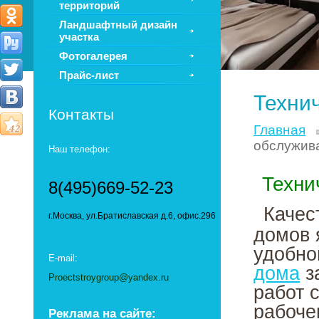
территорий
Ландшафтный дизайн
участка
Фотогалерея
Прайс-лист
Техни
Контакты
Главная
обслужив
Наш телефон:
Техни
8(495)669-52-23
Качес
г.Москва, ул.Братиславская д.6, офис.296
домов 
удобно
E-mail:
дома
з
Proectstroygroup@yandex.ru
работ 
рабоче
Реклама на сайте: