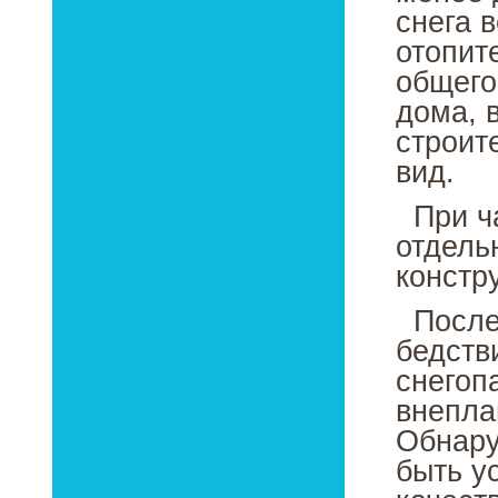
снега 
отопит
общего
дома, 
строит
вид.
При ча
отдель
констр
После 
бедств
снегоп
внепла
Обнару
быть у