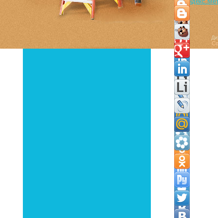
Ди
Co