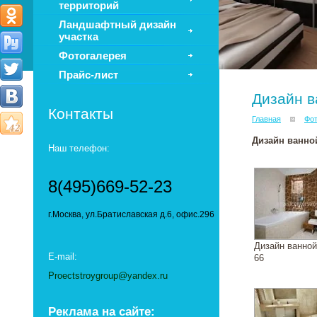
территорий
Ландшафтный дизайн
участка
Фотогалерея
Прайс-лист
Дизайн в
Контакты
Главная
Фот
Дизайн ванно
Наш телефон:
8(495)669-52-23
г.Москва, ул.Братиславская д.6, офис.296
Дизайн ванно
E-mail:
66
Proectstroygroup@yandex.ru
Реклама на сайте: